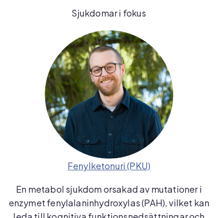
Sjukdomar i fokus
Fenylketonuri (PKU)
En metabol sjukdom orsakad av mutationer i
enzymet fenylalaninhydroxylas (PAH), vilket kan
leda till kognitiva funktionsnedsättningar och