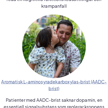
krampanfall
Aromatisk L-aminosyradekarboxylas-brist (AADC-
brist)
Patienter med AADC-brist saknar dopamin, en
essentiell signalsubstans som reglerar kroppens